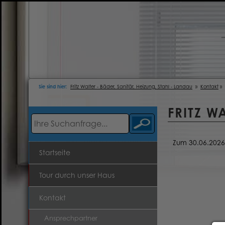
Sie sind hier:
Fritz Walter - Bäder, Sanitär, Heizung, Stahl - Landau
»
Kontakt
» 
FRITZ W
Zum 30.06.2026
Startseite
Tour durch unser Haus
Kontakt
Ansprechpartner