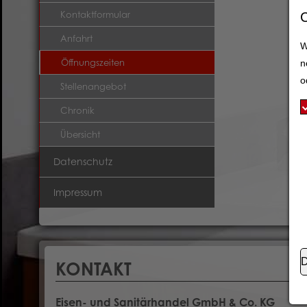
Kontaktformular
Anfahrt
W
Öffnungszeiten
n
o
Stellenangebot
Chronik
Übersicht
Datenschutz
Impressum
D
KONTAKT
Eisen- und Sanitärhandel GmbH & Co. KG